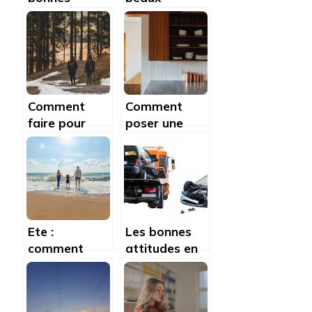
raisons de
endroits à
voyager sur
visiter au
Montréal
Québec
Comment
Comment
faire pour
poser une
réussir une
credence et
randonnée?
un fond de
hotte ?
Ete :
Les bonnes
comment
attitudes en
profiter de
cas
ses vacances
d’accident de
?
voiture