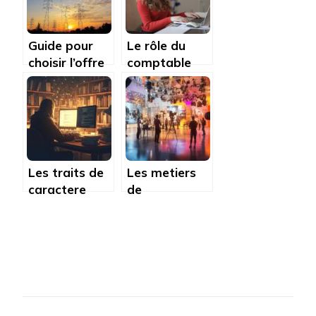
Guide pour
Le rôle du
choisir l’offre
comptable
d’electricite
public : ce qu’il
qui vous
faut savoir
convient
Les traits de
Les metiers
caractere
de
associes au
l’exploitation
prenom Sam
cinema : une
a travers les
formation
cultures
moderne a
l’ESRA