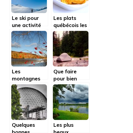
Le ski pour
Les plats
une activité
québécois les
propice à
plus connus à
Québec
déguster
absolument!
Les
Que faire
montagnes
pour bien
du Québec, un
camper en
spectacle
forêt?
magnifique
Quelques
Les plus
bonnes
beaux